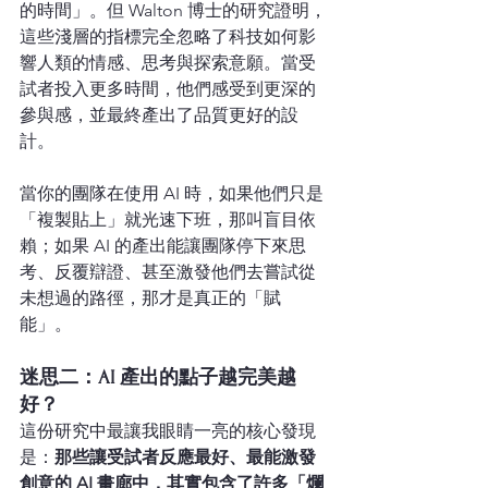
的時間」。但 Walton 博士的研究證明，
這些淺層的指標完全忽略了科技如何影
響人類的情感、思考與探索意願。當受
試者投入更多時間，他們感受到更深的
參與感，並最終產出了品質更好的設
計。
當你的團隊在使用 AI 時，如果他們只是
「複製貼上」就光速下班，那叫盲目依
賴；如果 AI 的產出能讓團隊停下來思
考、反覆辯證、甚至激發他們去嘗試從
未想過的路徑，那才是真正的「賦
能」。
迷思二：AI 產出的點子越完美越
好？
這份研究中最讓我眼睛一亮的核心發現
是：
那些讓受試者反應最好、最能激發
創意的 AI 畫廊中，其實包含了許多「爛