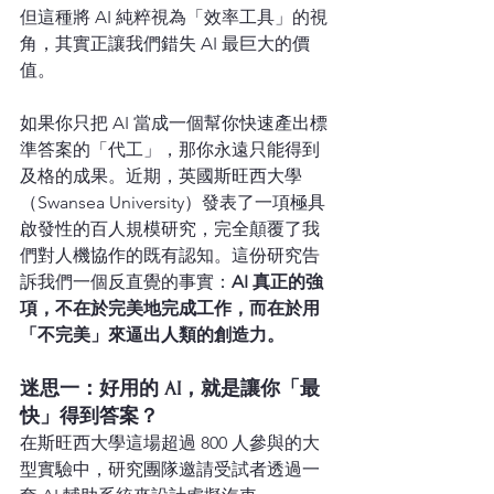
但這種將 AI 純粹視為「效率工具」的視
角，其實正讓我們錯失 AI 最巨大的價
值。
如果你只把 AI 當成一個幫你快速產出標
準答案的「代工」，那你永遠只能得到
及格的成果。近期，英國斯旺西大學
（Swansea University）發表了一項極具
啟發性的百人規模研究，完全顛覆了我
們對人機協作的既有認知。這份研究告
訴我們一個反直覺的事實：
AI 真正的強
項，不在於完美地完成工作，而在於用
「不完美」來逼出人類的創造力。
迷思一：好用的 AI，就是讓你「最
快」得到答案？
在斯旺西大學這場超過 800 人參與的大
型實驗中，研究團隊邀請受試者透過一