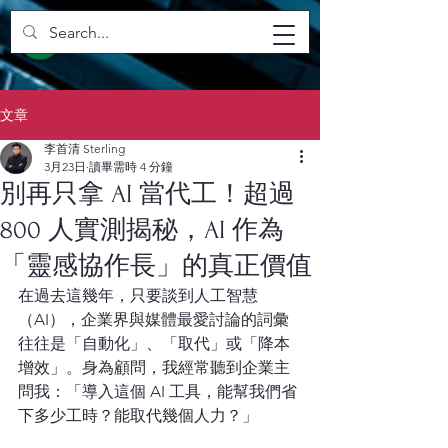
文章
李首清 Sterling
3月23日
讀畢需時 4 分鐘
別再只拿 AI 當代工！超過
800 人實測揭秘，AI 作為
「靈感協作長」的真正價值
在過去這幾年，只要談到人工智慧
（AI），企業界與媒體最愛討論的詞彙
往往是「自動化」、「取代」或「降本
增效」。身為顧問，我經常聽到企業主
問我：「導入這個 AI 工具，能幫我們省
下多少工時？能取代幾個人力？」