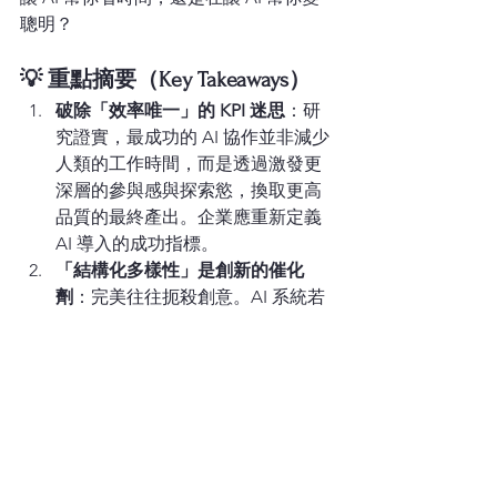
聰明？
💡 重點摘要（Key Takeaways）
破除「效率唯一」的 KPI 迷思
：研
究證實，最成功的 AI 協作並非減少
人類的工作時間，而是透過激發更
深層的參與感與探索慾，換取更高
品質的最終產出。企業應重新定義 
AI 導入的成功指標。
「結構化多樣性」是創新的催化
劑
：完美往往扼殺創意。AI 系統若
能提供包含極端、異常甚至有缺陷
的多元提案，能有效防止人類陷入
「思維定勢」，鼓勵承擔創意風
險。
將 AI 定位為「協作者」而非「取代
者」
：最好的 AI 應用情境不是讓它
默默在背景給出最佳解，而是將它