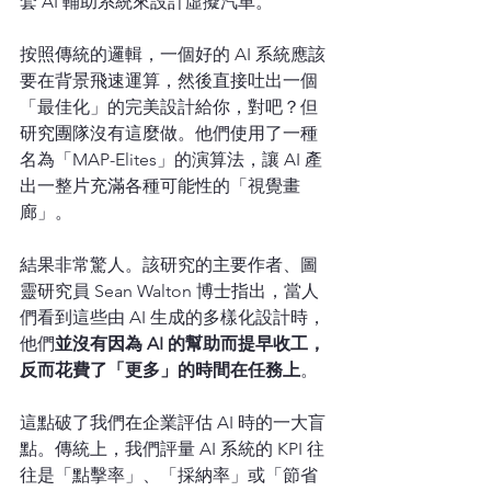
套 AI 輔助系統來設計虛擬汽車。
按照傳統的邏輯，一個好的 AI 系統應該
要在背景飛速運算，然後直接吐出一個
「最佳化」的完美設計給你，對吧？但
研究團隊沒有這麼做。他們使用了一種
名為「MAP-Elites」的演算法，讓 AI 產
出一整片充滿各種可能性的「視覺畫
廊」。
結果非常驚人。該研究的主要作者、圖
靈研究員 Sean Walton 博士指出，當人
們看到這些由 AI 生成的多樣化設計時，
他們
並沒有因為 AI 的幫助而提早收工，
反而花費了「更多」的時間在任務上
。
這點破了我們在企業評估 AI 時的一大盲
點。傳統上，我們評量 AI 系統的 KPI 往
往是「點擊率」、「採納率」或「節省