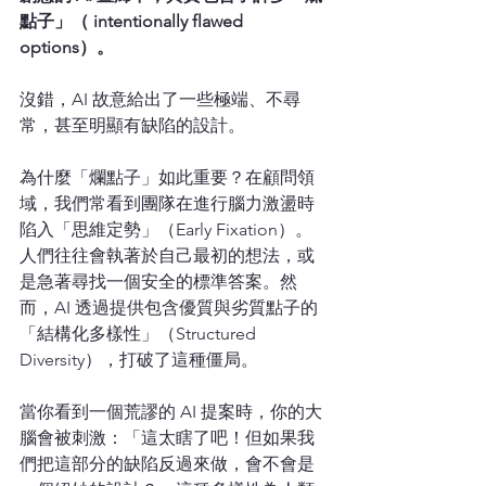
點子」（ intentionally flawed 
options）。
沒錯，AI 故意給出了一些極端、不尋
常，甚至明顯有缺陷的設計。
為什麼「爛點子」如此重要？在顧問領
域，我們常看到團隊在進行腦力激盪時
陷入「思維定勢」（Early Fixation）。
人們往往會執著於自己最初的想法，或
是急著尋找一個安全的標準答案。然
而，AI 透過提供包含優質與劣質點子的
「結構化多樣性」（Structured 
Diversity），打破了這種僵局。
當你看到一個荒謬的 AI 提案時，你的大
腦會被刺激：「這太瞎了吧！但如果我
們把這部分的缺陷反過來做，會不會是