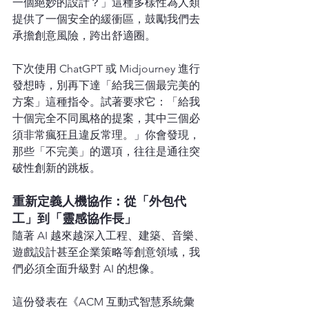
一個絕妙的設計？」這種多樣性為人類
提供了一個安全的緩衝區，鼓勵我們去
承擔創意風險，跨出舒適圈。
下次使用 ChatGPT 或 Midjourney 進行
發想時，別再下達「給我三個最完美的
方案」這種指令。試著要求它：「給我
十個完全不同風格的提案，其中三個必
須非常瘋狂且違反常理。」你會發現，
那些「不完美」的選項，往往是通往突
破性創新的跳板。
重新定義人機協作：從「外包代
工」到「靈感協作長」
隨著 AI 越來越深入工程、建築、音樂、
遊戲設計甚至企業策略等創意領域，我
們必須全面升級對 AI 的想像。
這份發表在《ACM 互動式智慧系統彙