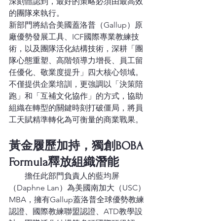
深刻體認到，最好的策略必須由最高效
的團隊來執行。
新部門將結合美國蓋洛普（Gallup）原
廠優勢發展工具、ICF國際專業教練技
術，以及團隊活化結構技術，深耕「團
隊心態重塑、高階領導力增長、員工留
任優化、敬業度提升」四大核心領域。
不僅提供企業培訓，更強調以「決策陪
跑」和「互補文化協作」的方式，協助
組織在轉型的關鍵時刻打破僵局，將員
工天賦精準轉化為可衡量的商業戰果。
黃金履歷加持，獨創BOBA 
Formula釋放組織潛能
        擔任此部門負責人的藍均屏
（Daphne Lan）為美國南加大（USC）
MBA，擁有Gallup蓋洛普全球優勢教練
認證、國際教練聯盟認證、ATD教學設