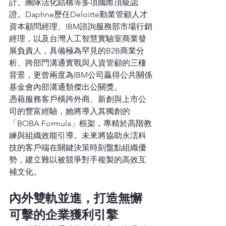
計、團隊活化結構等多項國際頂級認
證。Daphne歷任Deloitte勤業管顧人才
資本顧問經理、IBM諮詢服務部市場行銷
經理，以及台灣人工智慧實驗室商業發
展負責人，具備極為罕見的B2B商業分
析、跨部門溝通實戰與人資管顧的三棲
背景，更曾兩度為IBM公司贏得公共關係
基金會內部溝通類傑出公關獎。
憑藉服務客戶橫跨外商、新創與上市公
司的豐富經驗，她將導入其獨創的
「BOBA Formula」框架，專精於高階教
練與組織效能引導。未來將協助永澐科
技的客戶端在關鍵決策時刻盤點組織優
勢，建立難以被競爭對手複製的高效互
補文化。
內外雙軌並進，打造無懈
可擊的企業獲利引擎