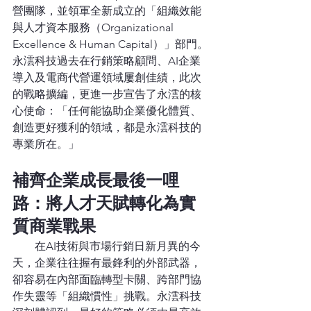
營團隊，並領軍全新成立的「組織效能
與人才資本服務（Organizational 
Excellence & Human Capital）」部門。
永澐科技過去在行銷策略顧問、AI企業
導入及電商代營運領域屢創佳績，此次
的戰略擴編，更進一步宣告了永澐的核
心使命：「任何能協助企業優化體質、
創造更好獲利的領域，都是永澐科技的
專業所在。」
補齊企業成長最後一哩
路：將人才天賦轉化為實
質商業戰果
        在AI技術與市場行銷日新月異的今
天，企業往往握有最鋒利的外部武器，
卻容易在內部面臨轉型卡關、跨部門協
作失靈等「組織慣性」挑戰。永澐科技