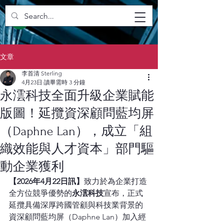
文章
李首清 Sterling
4月23日
讀畢需時 3 分鐘
永澐科技全面升級企業賦能
版圖！延攬資深顧問藍均屏
（Daphne Lan），成立「組
織效能與人才資本」部門驅
動企業獲利
【2026年4月22日訊】
致力於為企業打造
全方位競爭優勢的
永澐科技
宣布，正式
延攬具備深厚跨國管顧與科技業背景的
資深顧問藍均屏（Daphne Lan）加入經